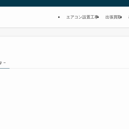
イ
エアコン設置工事
出張買取
g –