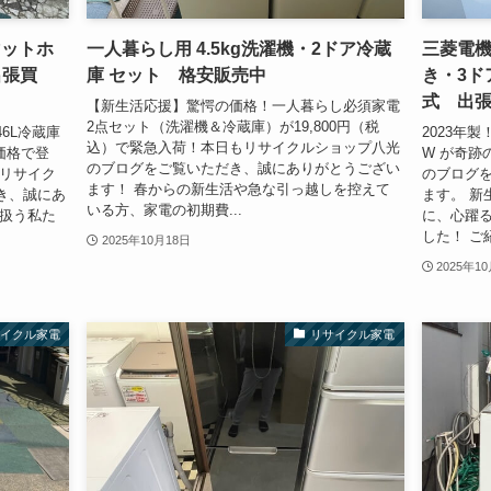
マットホ
一人暮らし用 4.5kg洗濯機・2ドア冷蔵
三菱電機
出張買
庫 セット 格安販売中
き・3ドア
式 出
【新生活応援】驚愕の価格！一人暮らし必須家電
2点セット（洗濯機＆冷蔵庫）が19,800円（税
46L冷蔵庫
2023年製
込）で緊急入荷！本日もリサイクルショップ八光
の価格で登
W が奇跡
のブログをご覧いただき、誠にありがとうござい
もリサイク
のブログ
ます！ 春からの新生活や急な引っ越しを控えて
き、誠にあ
ます。 新
いる方、家電の初期費...
り扱う私た
に、心躍
した！ ご紹
2025年10月18日
2025年1
サイクル家電
リサイクル家電