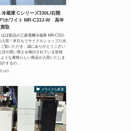
 冷蔵庫 Cシリーズ330L/右開
/ホワイト MR-C33J-W 高年
張買取
！ほぼ新品の三菱電機冷蔵庫 MR-C33J-
の入荷！本日もリサイクルショップ八光
をご覧いただき、誠にありがとうござい
生活や買い替えを検討されている皆様
るような素晴らしい商品が入荷いたしま
介するの...
0月14日
リサイクル家電