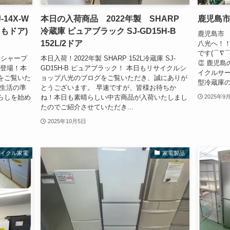
14X-W
本日の入荷商品 2022年製 SHARP
鹿児島
ちもドア)
冷蔵庫 ピュアブラック SJ-GD15H-B
鹿児島市
152L/2ドア
八光へ！！
です(⌒∇
 シャープ
本日入荷！2022年製 SHARP 152L冷蔵庫 SJ-
👏 鹿児
で登場！本
GD15H-B ピュアブラック！ 本日もリサイクルシ
イクルサ
をご覧いた
ョップ八光のブログをご覧いただき、誠にありが
型冷蔵庫の買
新生活の準
とうございます。 早速ですが、皆様お待ちか
らしを始め
ね！本日も素晴らしい中古商品が入荷いたしまし
2025年9
たのでご紹介させていただき...
2025年10月5日
サイクル家電
家電製品