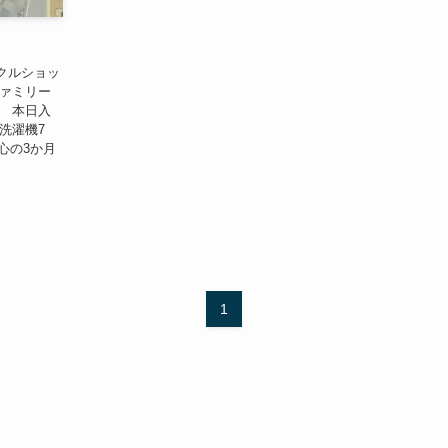
クルショッ
ファミリー
。 本日入
洗濯機7
安心の3か月
1