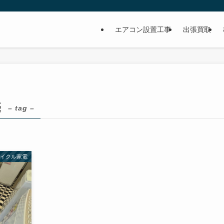
イ
エアコン設置工事
出張買取
売
– tag –
サイクル家電