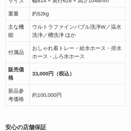
サイズ
幅614 × 奥行628 × 高さ1048mm
重量
約52kg
主な機
ウルトラファインバブル洗浄W／温水
能
洗浄／槽洗浄 ほか
おしゃれ着トレー・給水ホース・排水
付属品
ホース・ふろ水ホース
販売価
33,000円（税込）
格
新品参
約100,000円
考価格
安心の店舗保証