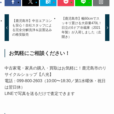
【鹿児島市】幅60cmでス
【鹿児島市】中古エアコン
ッキリ置ける大容量470L！
も安心！自社スタッフによ
日立の5ドア冷蔵庫（2021
る完全分解洗浄＆設置込み
年製）が入荷しました（左
の格安販売
開き）
お気軽にご相談ください！
中古家電・家具の購入・買取はお気軽に！鹿児島市のリ
サイクルショップ【八光】
電話：099-800-2603（10:00〜18:30／第1水曜休・祝日
は翌日休）
LINEで写真を送るだけで査定できます