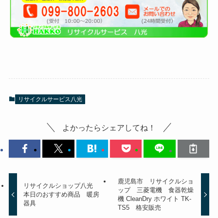
リサイクルサービス八光
よかったらシェアしてね！
鹿児島市 リサイクルショ
リサイクルショップ八光
ップ 三菱電機 食器乾燥
本日のおすすめ商品 暖房
機 CleanDry ホワイト TK-
器具
TS5 格安販売