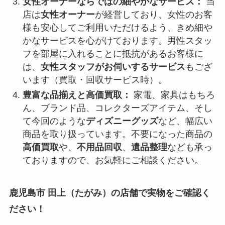
女性オーナーならではの細やかなサービス：
当
店は
女性オーナー
が経営しており、女性のお客
様も安心してご利用いただけるよう、きめ細や
かなサービスを心がけております。男性スタッ
フを部屋に入れることに抵抗があるお客様に
は、
女性スタッフがお伺いするサービス
もござ
います（買取・回収サービス時）。
豊富な品揃えと高価買取：
家電、家具はもちろ
ん、ブランド品、コレクターズアイテム、そし
て今回のような
ディズニーグッズ
など、幅広い
商品を取り扱っています。不要になった商品の
高価買取
や、
不用品回収
、
遺品整理
なども承っ
ておりますので、お気軽にご相談ください。
鹿児島市 田上（たがみ）の店舗で実物をご確認く
ださい！