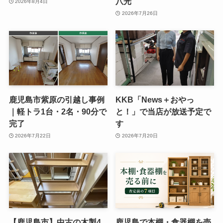
八光
2026年8月4日
2026年7月26日
鹿児島市紫原の引越し事例
KKB「News＋おやっ
｜軽トラ1台・2名・90分で
と！」で当店が放送予定で
完了
す
2026年7月22日
2026年7月20日
【鹿児島市】中古の木製4
鹿児島で本棚・食器棚を売